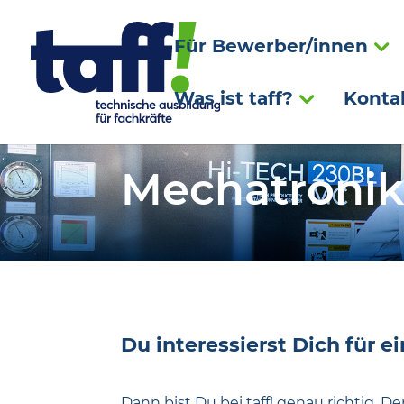
Für Bewerber/innen
Was ist taff?
Konta
Mechatronik
Du interessierst Dich für 
Dann bist Du bei taff! genau richtig. 