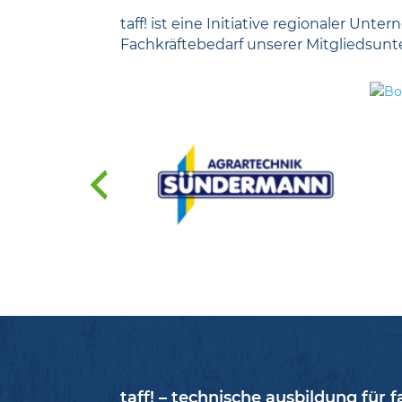
taff! ist eine Initiative regionaler U
Fachkräftebedarf unserer Mitgliedsun
taff! – technische ausbildung für f