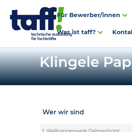
Für Bewerber/innen
Was ist taff?
Konta
Klingele Pa
Wer wir sind
Wellpappenwerk Delmenhorst