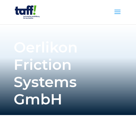
Oerlikon
Friction
Systems
GmbH